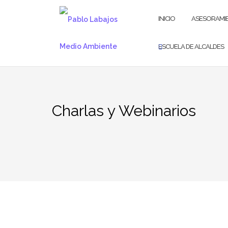
Saltar
al
INICIO
ASESORAMI
contenido
ESCUELA DE ALCALDES
Charlas y Webinarios