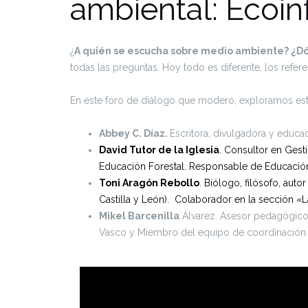
ambiental: Ecoi
¿
A quién se escucha sobre medio ambiente? ¿D
todas las preguntas. Hoy todo es diferente, los refer
En este foro de diálogo que modero, exploramos esta
Abbey C. Díaz.
Escritora, divulgadora y educa
David Tutor de la Iglesia
. Consultor en Ges
Educación Forestal. Responsable de Educación 
Toni Aragón Rebollo
. Biólogo, filósofo, aut
Castilla y León). Colaborador en la sección «
Mikel Barcenilla
Álvarez. Asesor pedagógico 
Vasco y Miembro del equipo de coordinació