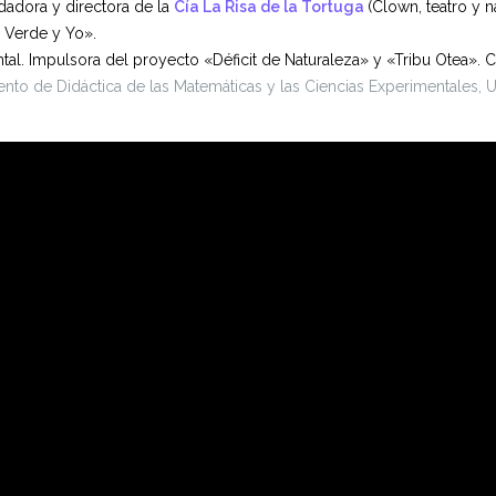
undadora y directora de la
Cía La Risa de la Tortuga
(Clown, teatro y 
 Verde y Yo».
tal. Impulsora del proyecto «Déficit de Naturaleza» y «Tribu Otea».
ento de Didáctica de las Matemáticas y las Ciencias Experimentales, 