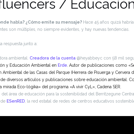
nfluencers / Educació
ónde habla? ¿Cómo emite su mensaje?
Hace 45 años quizá habría
entes son múltiples, no siempre evidentes, y hay nuevas tendencias.
 respuesta junto a:
dora ambiental.
Creadora de la cuenta
@heyabbeyc con 58 mil segu
tión y Educación Ambiental en
Erde
. Autor de publicaciones como «S
Ambiental de las Casas del Parque (Herrera de Pisuerga y Cervera d
or de diversos artículos y publicaciones sobre educación ambiental. 
La mirada Eco-lógika» del programa «A vivir CyL», Cadena SER.
del área de educación para la sostenibilidad del Berritzegune Cent
n de
ESenRED
, la red estatal de redes de centros educativos sostenibl