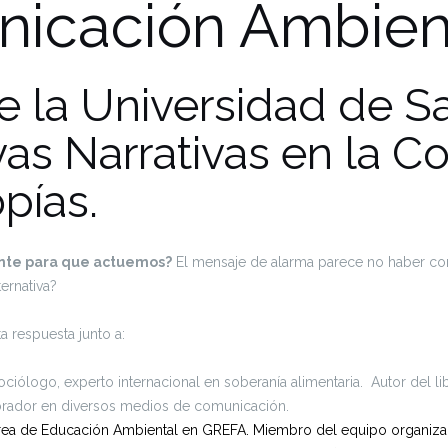
icación Ambien
 la Universidad de S
as Narrativas en la 
pías.
ente para que actuemos?
El mensaje de alarma parece no haber cons
ernativa?
 respuesta junto a:
Sociólogo, experto internacional en soberanía alimentaria. Autor del l
orador en diversos medios de comunicación.
rea de Educación Ambiental en GREFA. Miembro del equipo organizado