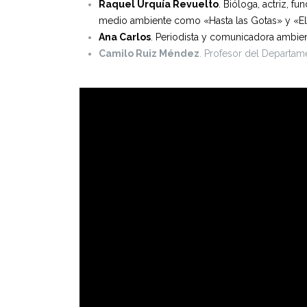
Raquel Urquía Revuelto
. Bióloga, actriz, f
medio ambiente como «Hasta las Gotas» y «El
Ana Carlos
. Periodista y comunicadora ambien
Camilo Ruiz Méndez
. Profesor del Departam