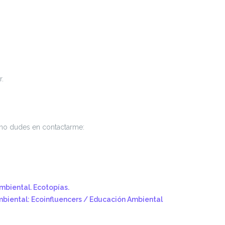
r.
, no dudes en contactarme:
mbiental. Ecotopías.
biental: Ecoinfluencers / Educación Ambiental