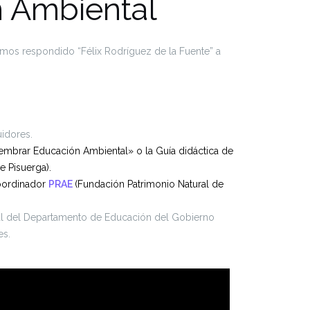
n Ambiental
mos respondido “Félix Rodríguez de la Fuente” a
idores.
embrar Educación Ambiental» o la Guía didáctica de
e Pisuerga).
Coordinador
PRAE
(Fundación Patrimonio Natural de
ral del Departamento de Educación del Gobierno
es.