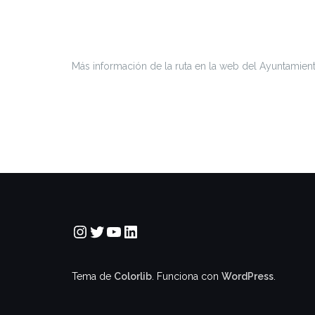
Más información de la ruta en la web del Ayuntamien
Instagram
Twitter
YouTube
LinkedIn
Tema de
Colorlib
. Funciona con
WordPress
.