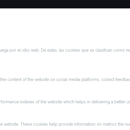
navega por el sitio web. De estas, las cookies que se clasifican como
g the content of the website on social media platforms, collect feedbac
rmance indexes of the website which helps in delivering a better use
he website. These cookies help provide information on metrics the numbe