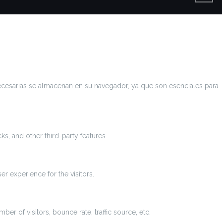
 necesarias se almacenan en su navegador, ya que son esenciales para
ks, and other third-party features.
r experience for the visitors.
r of visitors, bounce rate, traffic source, etc.