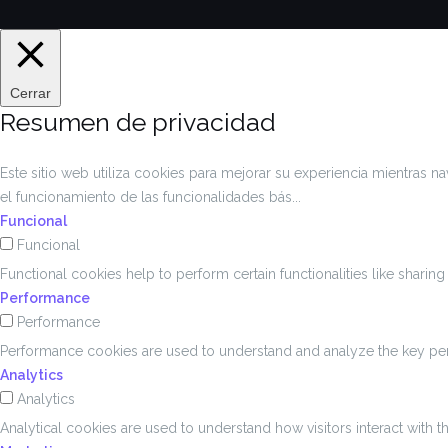
Cerrar
Resumen de privacidad
Este sitio web utiliza cookies para mejorar su experiencia mientras 
el funcionamiento de las funcionalidades bás
...
Funcional
Funcional
Functional cookies help to perform certain functionalities like sharin
Performance
Performance
Performance cookies are used to understand and analyze the key perfo
Analytics
Analytics
Analytical cookies are used to understand how visitors interact with t