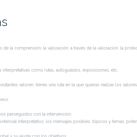
as
s de la comprensión, la valoración; a través de la valoración, la prote
s interpretativas como rutas, autoguiados, exposiciones, etc.
visitantes valoren, tienes una ruta en la que quieras realzar los valor
ceso:
vos perseguidos con la intervención.
ncial interpretativo, los mensajes posibles, tópicos y temas, potencia
obal y su ajuste con los objetivos.