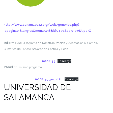
http://www.conama2022.org/web/generico.php?
idpaginas=&lang=es&menu=438&id=7429&op=view&tipo=C
Informe
del «Programa de Renaturalización y Adaptación al Cambio
Climático de Patios Escolares de Castilla y León
10008159
Descarga
Panel
del mismo programa:
10008159_panel (1)
Descarga
UNIVERSIDAD DE
SALAMANCA